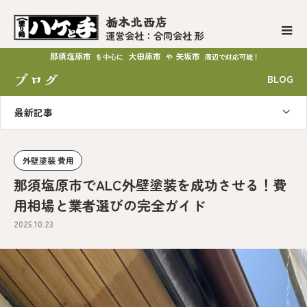
栃木北西店
運営会社：合同会社 形
那須塩原市
大田原市
矢坂市
を中心に
や
周辺で対応可能！
ブログ
BLOG
最新記事
外壁塗装 費用
那須塩原市でALC外壁塗装を成功させる！費
用相場と業者選びの完全ガイド
2025.10.23