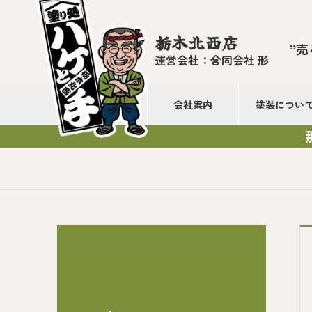
栃木北西店
”売
運営会社：合同会社 形
会社案内
塗装につい