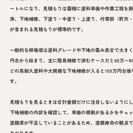
ートルになり、見積もりは面積に塗料単価や作業工程を
浄、下地補修、下塗り・中塗り・上塗り、付帯部（軒天
が含まれる見積もりが標準的です。
一般的な相場感は塗料グレードや下地の傷み具合で大きく
円台から始まり、主に簡易補修で済むケースだと60万〜
どの高耐久塗料や大規模な下地補修が入ると100万円台後
す。
見積もりを見るときは合計金額だけに注目しないように
下地補修の内訳を確認して、単価の根拠があるかをチェ
塗膜厚が不足していることがあるため、塗膜寿命の観点
ながります。