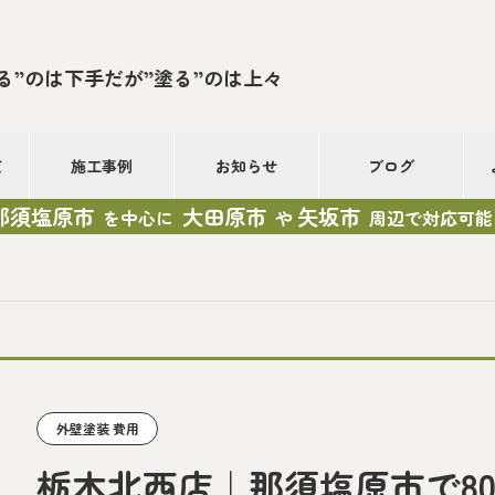
る”のは下手だが”塗る”のは上々
て
施工事例
お知らせ
ブログ
那須塩原市
大田原市
矢坂市
を中心に
や
周辺で対応可能
外壁塗装 費用
栃木北西店｜那須塩原市で8