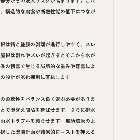
谷部分からの浸入リスクが高まります。これ
く、構造的な腐食や断熱性能の低下につなが
屋根は錆と塗膜の剥離が進行しやすく、スレ
瓦屋根は割れやズレが起きるとそこから水が
冬季の積雪で生じる局所的な重みや落雪によ
検の設計が劣化抑制に直結します。
膜の柔軟性をバランス良く選ぶ必要がありま
ことで塗替え間隔を延ばせます。さらに排水
で雨水トラブルを減らせます。那須塩原のよ
重視した塗装計画が結果的にコストを抑える