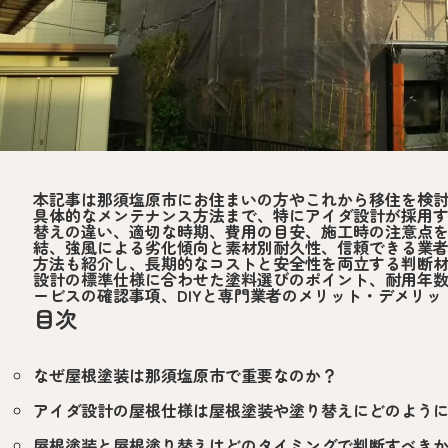
本記事は那須塩原市にお住まいの方やこれから移住を検
具体的なメンテナンス方法まで、特にアイダ設計が採用
替えの違い、適切な時期、費用の目安、施工時の注意点
結、強風による劣化傾向と素材別耐久性、信頼できる業
方法も紹介し、長期的なコストと安全性を両立する判断
設計の標準仕様に合わせた塗料選びのポイント、耐用年
ービスの確認事項、DIYと専門業者のメリット・デメリッ
目次
なぜ屋根塗装は那須塩原市で重要なのか？
アイダ設計の屋根仕様は屋根塗装や塗り替えにどのよう
屋根塗装と屋根塗り替えはどのタイミングで判断すべき