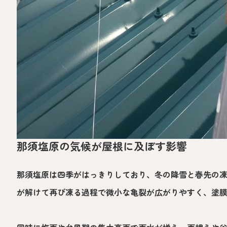
那須塩原の気候が屋根に及ぼす影響
那須塩原は四季がはっきりしており、冬の降雪と春先の
が解けて再び凍る過程で微小な亀裂が広がりやすく、塗