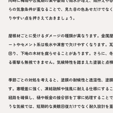
同時に梅雨や台風期の集中豪雨で雨水が増え、雨押えや
らの気象条件が重なることで、見た目の色あせだけでな
りやすい点を押さえておきましょう。
屋根材ごとに受けるダメージの種類が異なります。金属
ートやセメント系は吸水や凍害で欠けやすくなります。
回り、下地の木材を腐らせることがあります。さらに、
る衝撃も無視できません。気候特性を踏まえた塗装と点
季節ごとの対処を考えると、塗膜の耐候性と透湿性、塗
す。寒暖差に強く、凍結融解や強風に耐える仕様にする
経路を確保し、樋や板金の接合部を丁寧に処理すること
うな気候では、短期的な美観回復だけでなく耐久設計を