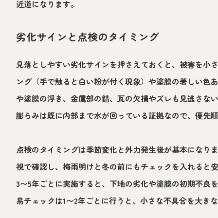
近道になります。
劣化サインと点検のタイミング
見落としやすい劣化サインを押さえておくと、被害を小
ング（手で触ると白い粉が付く現象）や塗膜の著しい色
や塗膜の浮き、金属部の錆、瓦の欠損やズレも見逃さな
膨らみは既に内部まで水が回っている証拠なので、優先
点検のタイミングは季節変化と外力発生後が基本になり
視で確認し、梅雨明けと冬の前にもチェックを入れると
3〜5年ごとに実施すると、下地の劣化や塗膜の初期不良
易チェックは1〜2年ごとに行うと、小さな不具合を大き