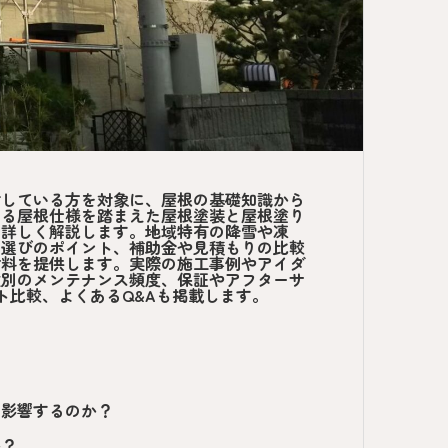
討している方を対象に、屋根の基礎知識から
する屋根仕様を踏まえた屋根塗装と屋根塗り
を詳しく解説します。地域特有の降雪や凍
者選びのポイント、補助金や見積もりの比較
材料を提供します。実際の施工事例やアイダ
数別のメンテナンス頻度、保証やアフターサ
ト比較、よくあるQ&Aも掲載します。
に影響するのか？
か？