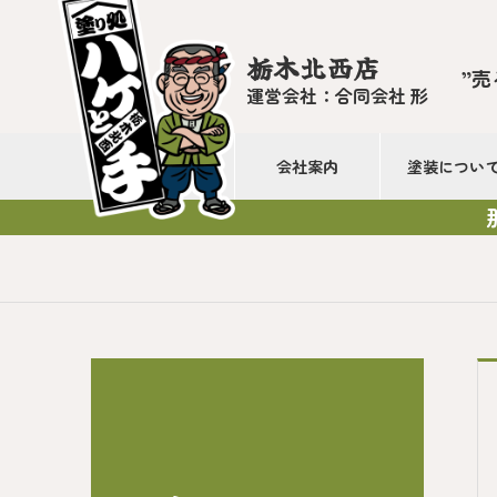
栃木北西店
”売
運営会社：合同会社 形
会社案内
塗装につい