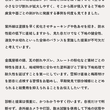
小さなひび割れが拡大しやすく、そこから雨が侵入すると下地の
腐食や面ごとの剥がれに発展する事例を何度も見てきました。
紫外線は塗膜を早く劣化させチョーキングや色あせを招き、防水
性能の低下に直結しますから、見た目だけでなく下地の健全性、
通気や水切れといった全体のバランスを意識した提案が不可欠だ
と考えています。
金属屋根の錆、瓦の割れやズレ、スレートの粉化など素材ごとの
特性を踏まえ、地域特性に合わせた塗料選びと丁寧な下地処理で
耐久性を延ばすことを第一にしています。雪解け直後と梅雨明け
を節目に点検する習慣をお勧めし、早期発見で部分補修にとどめ
られると総費用を抑えられることをお伝えしたいです。
診断と提案は慎重に、かつわかりやすく行います。目視だけで判
断せず、赤外線カメラや打診、散水試験を併用して下地の状態や