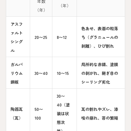
年数
（年）
（年）
アスフ
色あせ、表面の粒落
ァルト
20〜25
8〜12
ち（グラニュールの
シング
剥離）、ひび割れ
ル
ガルバ
局所的な赤錆、塗膜
リウム
30〜40
10〜15
の剥がれ、継ぎ目の
鋼板
シーリング劣化
30〜
40（塗
陶器瓦
50〜
瓦の割れやズレ、漆
装は状
（瓦）
100
喰の崩れ、苔の繁殖
態次
第）