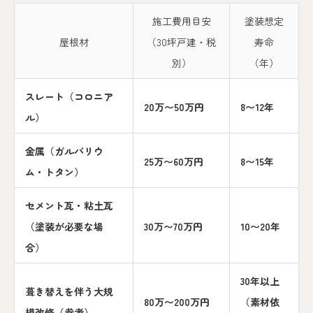
施工費用目安
塗装想定
屋根材
（30坪戸建・税
寿命
別）
（年）
スレート（コロニア
20万〜50万円
8〜12年
ル）
金属（ガルバリウ
25万〜60万円
8〜15年
ム・トタン）
セメント瓦・粘土瓦
（塗装が必要な場
30万〜70万円
10〜20年
合）
30年以上
葺き替えを伴う大規
80万〜200万円
（素材依
模改修（参考）