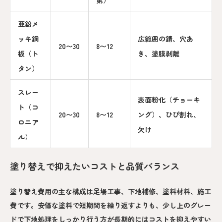
亜鉛メ
ッキ鋼
広範囲の錆、穴あ
20〜30
8〜12
板（ト
き、塗膜剥離
タン）
スレー
表面粉化（チョーキ
ト（コ
20〜30
8〜12
ング）、ひび割れ、
ロニア
欠け
ル）
塗り替えで抑えたいコストと品質バランス
塗り替え費用の主な構成は足場工事、下地補修、塗料材料、施工
費です。安価な塗料で短期間を繰り返すよりも、少し上のグレー
ドで下地処理をしっかり行う方が長期的にはコストを抑えやすい