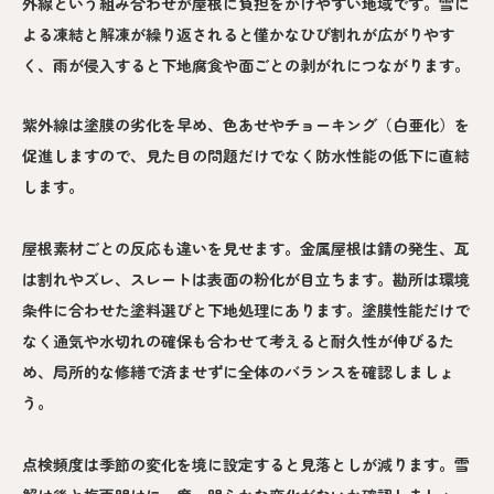
外線という組み合わせが屋根に負担をかけやすい地域です。雪に
よる凍結と解凍が繰り返されると僅かなひび割れが広がりやす
く、雨が侵入すると下地腐食や面ごとの剥がれにつながります。
紫外線は塗膜の劣化を早め、色あせやチョーキング（白亜化）を
促進しますので、見た目の問題だけでなく防水性能の低下に直結
します。
屋根素材ごとの反応も違いを見せます。金属屋根は錆の発生、瓦
は割れやズレ、スレートは表面の粉化が目立ちます。勘所は環境
条件に合わせた塗料選びと下地処理にあります。塗膜性能だけで
なく通気や水切れの確保も合わせて考えると耐久性が伸びるた
め、局所的な修繕で済ませずに全体のバランスを確認しましょ
う。
点検頻度は季節の変化を境に設定すると見落としが減ります。雪