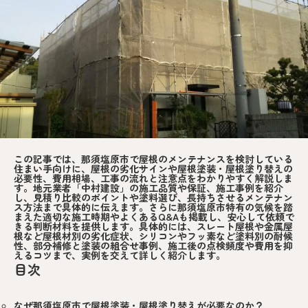
この記事では、那須塩原市で屋根のメンテナンスを検討している
住まい手向けに、屋根の劣化サインや屋根塗装・屋根塗り替えの
必要性、費用相場、工事の流れと注意点をわかりやすく解説しま
す。地元業者「中村建設」の施工品質や保証、施工事例を紹介
し、見積り比較のポイントや塗料選び、長持ちさせるメンテナン
ス方法まで具体的に伝えます。さらに那須塩原市特有の気候を踏
まえた適切な施工時期やよくあるQ&Aも掲載し、安心して依頼で
きる判断材料を提供します。具体的には、スレート屋根や金属屋
根など屋根材別の劣化症状、シリコンやフッ素など塗料別の耐候
性、部分補修と塗装の組合せ事例、施工後の点検頻度や費用を抑
えるコツまで、実例を交えて詳しく紹介します。
目次
なぜ那須塩原市で屋根塗装・屋根塗り替えが必要なのか？