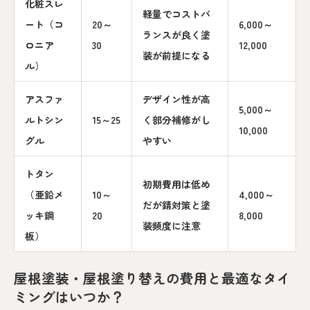
化粧スレ
軽量でコストバ
ート（コ
20～
6,000～
ランスが良く塗
ロニア
30
12,000
装が前提になる
ル）
アスファ
デザイン性が高
5,000～
ルトシン
15～25
く部分補修がし
10,000
グル
やすい
トタン
初期費用は低め
（亜鉛メ
10～
4,000～
だが錆対策と塗
ッキ鋼
20
8,000
装頻度に注意
板）
屋根塗装・屋根塗り替えの費用と最適なタイ
ミングはいつか？