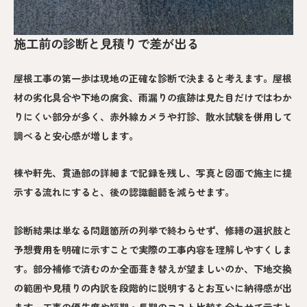
施工前の診断と見積りで差が出る
屋根工事の第一歩は現地の正確な診断で決まると考えます。屋根
材の劣化具合や下地の腐食、雨漏りの痕跡は見た目だけではわか
りにくい部分が多く、赤外線カメラや打診、散水試験を併用して
調べると安心感が増します。
棟や軒先、貫通部の詳細まで記録を残し、写真と図面で施主に提
示する流れにすると、後の認識齟齬を減らせます。
診断結果は単なる問題箇所の列挙で終わらせず、修繕の選択肢と
予想費用を明確に示すことで実際の工事内容を理解しやすくしま
す。部分補修で済むのか全面葺き替えが望ましいのか、下地交換
の範囲や見積りの内訳を段階的に説明するとお互いに納得感が出