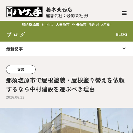
栃木北西店
運営会社：合同会社 形
那須塩原市
大田原市
矢坂市
を中心に
や
周辺で対応可能！
ブログ
BLOG
最新記事
塗装
那須塩原市で屋根塗装・屋根塗り替えを依頼
するなら中村建設を選ぶべき理由
2026.06.22