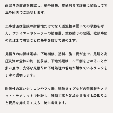
雨漏りの痕跡を確認し、棟や軒先、貫通部まで詳細に記録して写
真や図面でご説明します。
工事計画は塗膜の耐候性だけでなく透湿性や雪下での挙動を考
え、プライマーやシーラーの塗布量、重ね塗りの間隔、乾燥時間
の管理まで現場ごとに基準を設けて進めます。
見積りの内訳は足場、下地補修、塗料、施工費が主で、足場と高
圧洗浄が全体の約二割前後、下地処理は一〜三割を占めることが
多い点や、安価な見積りに下地処理の省略が隠れているリスクを
丁寧に説明します。
耐候性の高いシリコンやフッ素、遮熱タイプなどの選択肢をメリ
ット・デメリットで比較し、近隣工事と足場を共有する段取りな
ど費用を抑える工夫も一緒に考えます。